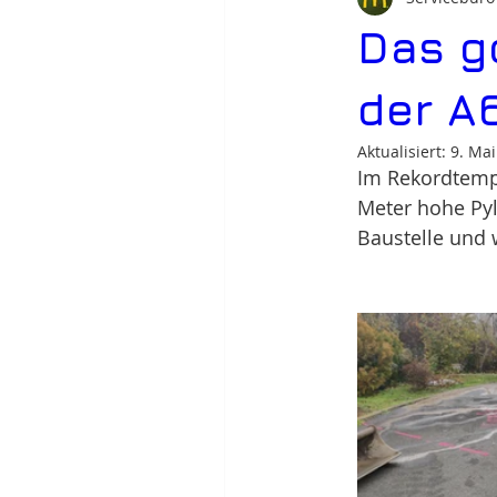
Das g
der A
Aktualisiert:
9. Mai
Im Rekordtempo
Meter hohe Py
Baustelle und w