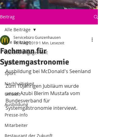
Beitrag
Alle Beiträge
Servicebüro Gunzenhausen
Alle Beiträge
16. März 2019
1 Min. Lesezeit
Fachmann für
soziales Engagement
Systemgastronomie
Kultur
Ausbildung bei McDonald's Seenland
Sport
Nachhaltigkeit
Zum 10jährigen Jubiläum wurde 
unser Azubi Blerim Mustafa vom
Umwelt
Bundesverband für 
Ausbildung
Systemgastronomie interviewt.
Presse-Info
Mitarbeiter
Restaurant der Zukunft