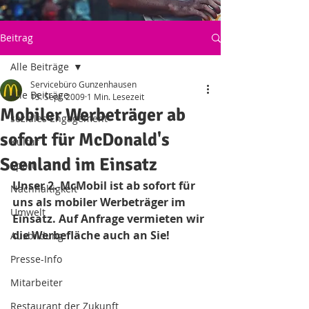
Beitrag
Alle Beiträge
Servicebüro Gunzenhausen
Alle Beiträge
15. Sept. 2009
1 Min. Lesezeit
Mobiler Werbeträger ab
soziales Engagement
sofort für McDonald's
Kultur
Seenland im Einsatz
Sport
Unser 2. McMobil ist ab sofort für 
Nachhaltigkeit
uns als mobiler Werbeträger im 
Umwelt
Einsatz. Auf Anfrage vermieten wir 
die Werbefläche auch an Sie!
Ausbildung
Presse-Info
Mitarbeiter
Restaurant der Zukunft