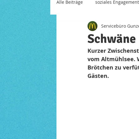
Alle Beiträge
soziales Engagement
Servicebüro Gun
Mitarbeiter
Restaurant der 
Schwäne 
Kurzer Zwischenst
vom Altmühlsee. W
Brötchen zu verfü
Gästen.