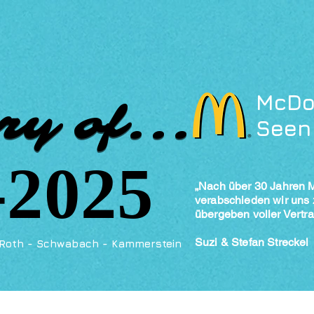
​McDo
ry of...
ry of...
Seen
-2025
-2025
„Nach über 30 Jahren 
verabschieden wir uns
übergeben voller Vertra
Suzi & Stefan Streckel
Roth - Schwabach - Kammerstein