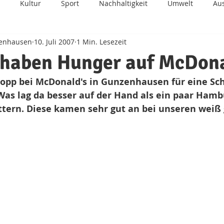
Kultur
Sport
Nachhaltigkeit
Umwelt
Au
zenhausen
10. Juli 2007
1 Min. Lesezeit
Zukunft
Kinderhilfe
Integration
BDS
Fun
haben Hunger auf McDona
opp bei McDonald's in Gunzenhausen für eine Sc
as lag da besser auf der Hand als ein paar Hamb
ttern. Diese kamen sehr gut an bei unseren weiß 