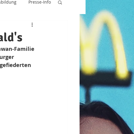
sbildung
Presse-Info
ld's
hwan-Familie 
urger 
gefiederten 