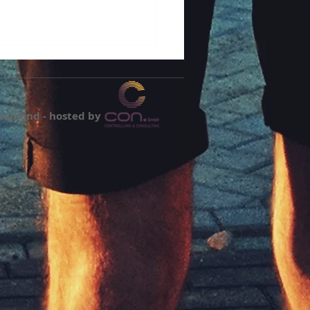
eenland - hosted by
agt nach... bei
nald's in Roth