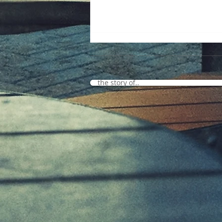
the story of..
Frauen Union Gunzenhausen
zu Besuch bei McDonald’s
Seenland – Ein Blick hinter die
Kulissen mit
Spendenübergabe