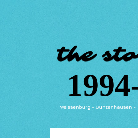
the sto
the sto
1994
1994
Weissenburg - Gunzenhausen - 