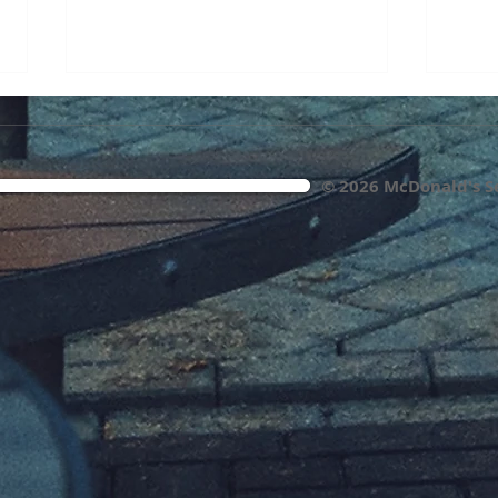
© 2026 McDonald's S
McDonald's Servicebüro jetzt
BR fr
am Marktplatz in
McDo
Gunzenhausen