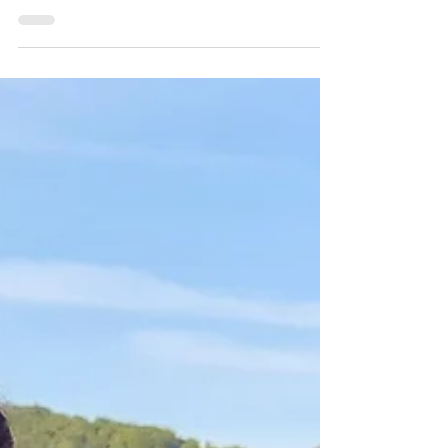
grüne Energie Nach der Umrüstung
der Klimageräte wurden nun diesen
Sommer die Dachflächen von...