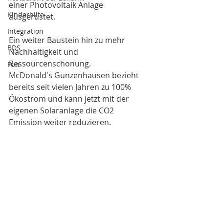
einer Photovoltaik Anlage 
Kinderhilfe
ausgerüstet.
Integration
Ein weiter Baustein hin zu mehr 
BDS
Nachhaltigkeit und 
Ressourcenschonung. 
Fun
McDonald's Gunzenhausen bezieht 
bereits seit vielen Jahren zu 100% 
Ökostrom und kann jetzt mit der 
eigenen Solaranlage die CO2 
Emission weiter reduzieren.