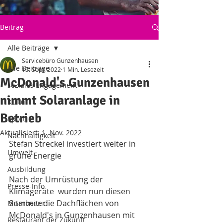
Beitrag
Alle Beiträge
Servicebüro Gunzenhausen
Alle Beiträge
15. Sept. 2022
1 Min. Lesezeit
McDonald's Gunzenhausen
soziales Engagement
nimmt Solaranlage in
Kultur
Betrieb
Sport
Aktualisiert:
1. Nov. 2022
Nachhaltigkeit
Stefan Streckel investiert weiter in 
Umwelt
grüne Energie
Ausbildung
Nach der Umrüstung der 
Presse-Info
Klimageräte  wurden nun diesen 
Sommer die Dachflächen von 
Mitarbeiter
McDonald's in Gunzenhausen mit  
Restaurant der Zukunft