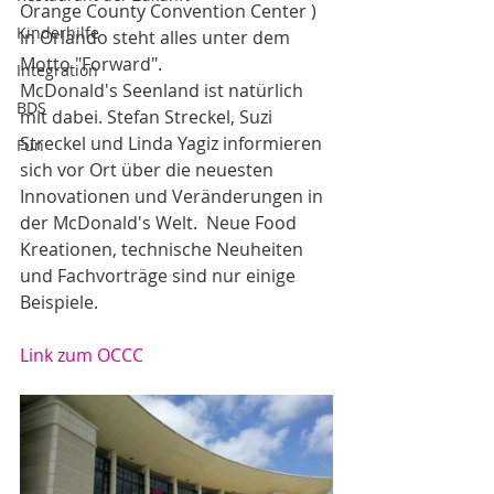
Orange County Convention Center ) 
Kinderhilfe
in Orlando steht alles unter dem 
Motto "Forward". 
Integration
McDonald's Seenland ist natürlich 
BDS
mit dabei. Stefan Streckel, Suzi 
Streckel und Linda Yagiz informieren 
Fun
sich vor Ort über die neuesten 
Innovationen und Veränderungen in 
der McDonald's Welt.  Neue Food 
Kreationen, technische Neuheiten 
und Fachvorträge sind nur einige 
Beispiele. 
Link zum OCCC