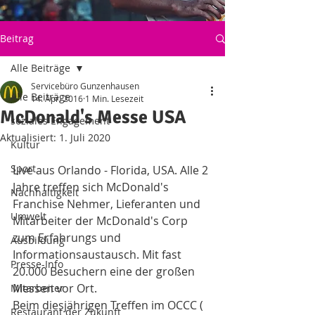
Beitrag
Alle Beiträge
Servicebüro Gunzenhausen
Alle Beiträge
14. Apr. 2016
1 Min. Lesezeit
McDonald's Messe USA
soziales Engagement
Aktualisiert:
1. Juli 2020
Kultur
Sport
Live aus Orlando - Florida, USA. Alle 2 
Jahre treffen sich McDonald's 
Nachhaltigkeit
Franchise Nehmer, Lieferanten und 
Umwelt
Mitarbeiter der McDonald's Corp 
zum Erfahrungs und 
Ausbildung
Informationsaustausch. Mit fast 
Presse-Info
20.000 Besuchern eine der großen 
Messen vor Ort.
Mitarbeiter
Beim diesjährigen Treffen im OCCC ( 
Restaurant der Zukunft