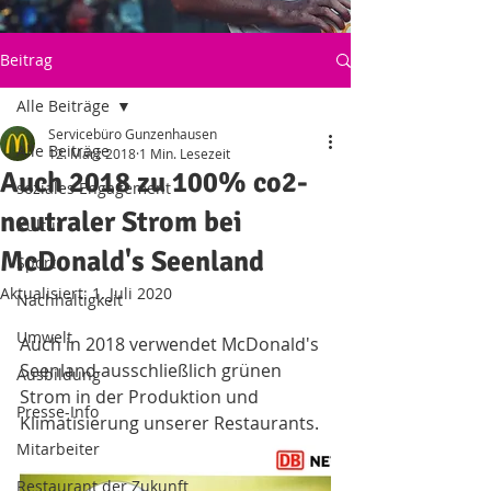
Beitrag
Alle Beiträge
Servicebüro Gunzenhausen
Alle Beiträge
12. März 2018
1 Min. Lesezeit
Auch 2018 zu 100% co2-
soziales Engagement
neutraler Strom bei
Kultur
McDonald's Seenland
Sport
Aktualisiert:
1. Juli 2020
Nachhaltigkeit
Umwelt
Auch in 2018 verwendet McDonald's 
Seenland ausschließlich grünen 
Ausbildung
Strom in der Produktion und 
Presse-Info
Klimatisierung unserer Restaurants. 
Mitarbeiter
Restaurant der Zukunft