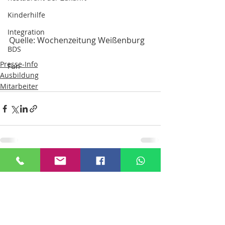
Kinderhilfe
Integration
Quelle: Wochenzeitung Weißenburg
BDS
Presse-Info
Fun
Ausbildung
Mitarbeiter
Aktuelle Beiträge
Alle ansehen