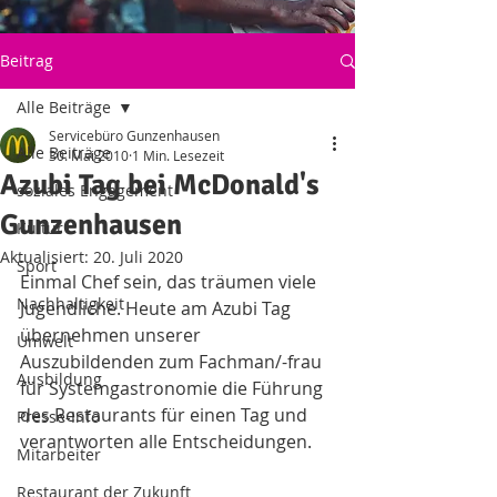
Beitrag
Alle Beiträge
Servicebüro Gunzenhausen
Alle Beiträge
30. Mai 2010
1 Min. Lesezeit
Azubi Tag bei McDonald's
soziales Engagement
Gunzenhausen
Kultur
Aktualisiert:
20. Juli 2020
Sport
Einmal Chef sein, das träumen viele 
Nachhaltigkeit
Jugendliche. Heute am Azubi Tag 
übernehmen unserer 
Umwelt
Auszubildenden zum Fachman/-frau 
Ausbildung
für Systemgastronomie die Führung 
des Restaurants für einen Tag und 
Presse-Info
verantworten alle Entscheidungen.
Mitarbeiter
Restaurant der Zukunft