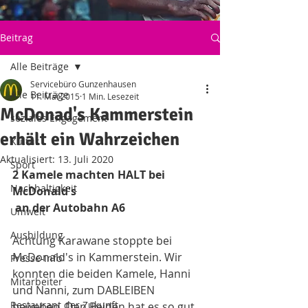
Beitrag
Alle Beiträge
Servicebüro Gunzenhausen
Alle Beiträge
11. Mai 2015
1 Min. Lesezeit
McDonad's Kammerstein
soziales Engagement
erhält ein Wahrzeichen
Kultur
Aktualisiert:
13. Juli 2020
Sport
2 Kamele machten HALT bei 
Nachhaltigkeit
McDonald's
 an der Autobahn A6
Umwelt
Ausbildung
Achtung Karawane stoppte bei 
McDonald's in Kammerstein. Wir 
Presse-Info
konnten die beiden Kamele, Hanni 
Mitarbeiter
und Nanni, zum DABLEIBEN 
Restaurant der Zukunft
beweben. Den Beiden hat es so gut 