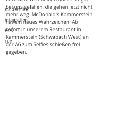
bei uns gefallen, die gehen jetzt nicht 
Kinderhilfe
mehr weg. McDonald's Kammerstein 
Integration
hat ein neues Wahrzeichen! Ab 
sofort in unserem Restaurant in 
BDS
Kammerstein (Schwabach West) an 
Fun
der A6 zum Selfies schießen frei 
gegeben.