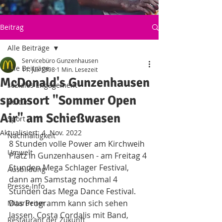
Beitrag
Alle Beiträge
Servicebüro Gunzenhausen
Alle Beiträge
11. Juli 1998
1 Min. Lesezeit
McDonald's Gunzenhausen
soziales Engagement
sponsort "Sommer Open
Kultur
Air" am Schießwasen
Sport
Aktualisiert:
4. Nov. 2022
Nachhaltigkeit
8 Stunden volle Power am Kirchweih 
Umwelt
Platz in Gunzenhausen - am Freitag 4 
Stunden Mega Schlager Festival, 
Ausbildung
dann am Samstag nochmal 4 
Presse-Info
Stunden das Mega Dance Festival.
Das Programm kann sich sehen 
Mitarbeiter
lassen. Costa Cordalis mit Band, 
Restaurant der Zukunft