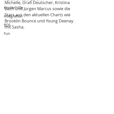
Michelle, Drafi Deutscher, Kristina 
Kinderhilfe
Bach und Jürgen Marcus sowie die 
Stars aus den aktuellen Charts wie 
Integration
Brooklin Bounce und Young Deenay 
BDS
mit Sasha. 
Fun