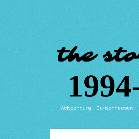
the sto
the sto
1994
1994
Weissenburg - Gunzenhausen - 