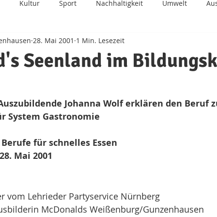
Kultur
Sport
Nachhaltigkeit
Umwelt
Au
zenhausen
28. Mai 2001
1 Min. Lesezeit
Zukunft
Kinderhilfe
Integration
BDS
Fun
's Seenland im Bildungs
 Auszubildende Johanna Wolf erklären den Beruf 
ür System Gastronomie
 Berufe für schnelles Essen
28. Mai 2001
er vom Lehrieder Partyservice Nürnberg
 Ausbilderin McDonalds Weißenburg/Gunzenhausen