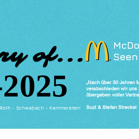
​McDo
ry of...
ry of...
Seen
-2025
-2025
„Nach über 30 Jahren 
verabschieden wir uns
übergeben voller Vertra
Suzi & Stefan Streckel
Roth - Schwabach - Kammerstein