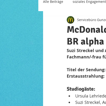
Alle Beiträge
soziales Engagement
Servicebüro Gun
Mitarbeiter
Restaurant der 
McDonald
BR alpha
Suzi Streckel und
Fachmann/-frau f
Titel der Sendung:
Erstausstrahlung: 
Studiogäste:
Ursula Lehried
Suzi Streckel,