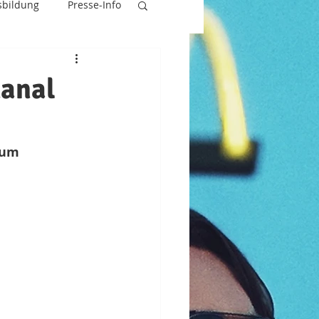
sbildung
Presse-Info
kanal
zum 