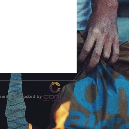
eenland - hosted by
agt nach... bei