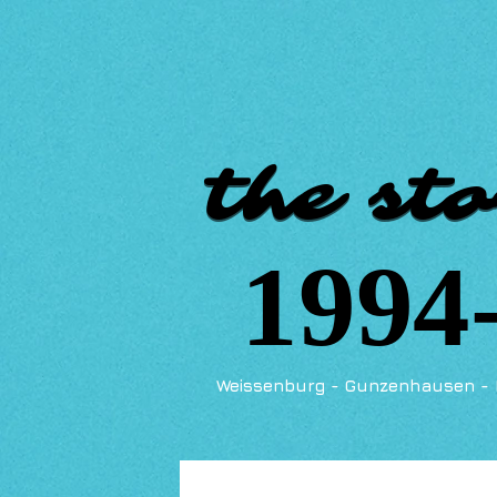
the sto
the sto
1994
1994
Weissenburg - Gunzenhausen - 