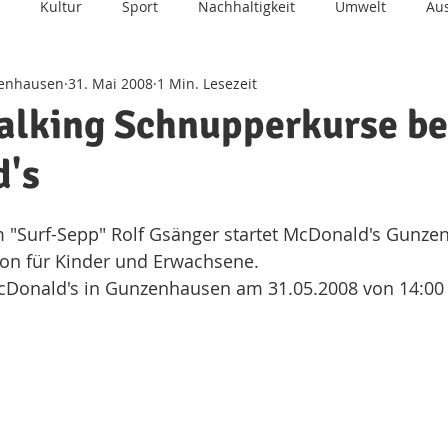
Kultur
Sport
Nachhaltigkeit
Umwelt
Au
zenhausen
31. Mai 2008
1 Min. Lesezeit
Zukunft
Kinderhilfe
Integration
BDS
Fun
alking Schnupperkurse be
's
Surf-Sepp" Rolf Gsänger startet McDonald's Gunzen
ion für Kinder und Erwachsene.
McDonald's in Gunzenhausen am 31.05.2008 von 14:00 