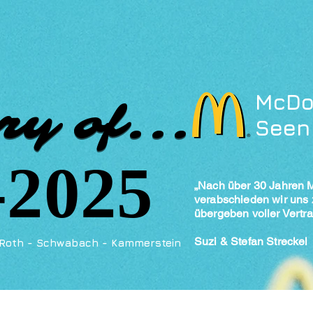
​McDo
ry of...
ry of...
Seen
-2025
-2025
„Nach über 30 Jahren 
verabschieden wir uns
übergeben voller Vertra
Suzi & Stefan Streckel
Roth - Schwabach - Kammerstein