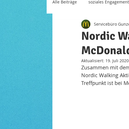
Alle Beiträge
soziales Engagement
Servicebüro Gun
Mitarbeiter
Restaurant der 
Nordic W
McDonald
Aktualisiert:
19. Juli 2020
Zusammen mit dem "
Nordic Walking Akt
Treffpunkt ist bei 