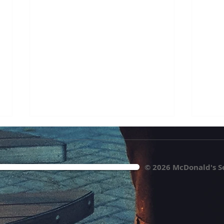
© 2026 McDonald's S
McDonald's Servicebüro jetzt
BR fr