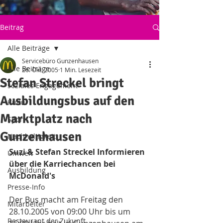
Beitrag
Alle Beiträge
Servicebüro Gunzenhausen
Alle Beiträge
26. Okt. 2005
1 Min. Lesezeit
Stefan Streckel bringt
soziales Engagement
Ausbildungsbus auf den
Kultur
Marktplatz nach
Sport
Gunzenhausen
Nachhaltigkeit
Suzi & Stefan Streckel Informieren 
Umwelt
über die Karriechancen bei 
Ausbildung
McDonald's 
Presse-Info
Der Bus macht am Freitag den 
Mitarbeiter
28.10.2005 von 09:00 Uhr bis um 
Restaurant der Zukunft